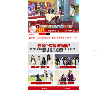
日本新型增高鞋墊專賣店
增高鞋墊使用非常靈活，可以
調節新增的高度
長高是每個人的理想，但並不是所有人都有機會提高
自己的身高，一般情况下，只有骨骺線未閉合的青少
年和兒童才有機會長高，
增高鞋墊
不僅適合男性，女
性朋友們也可以嘗試哦！特別是喜歡穿馬丁靴的你
們，再也不用擔心靴子顯得腿部線條不够修長了。現
在就來試試看吧！別讓身高再成為你追求夢想的絆腳
石，增高鞋墊讓你輕鬆擁有理想身高，自信面對生活